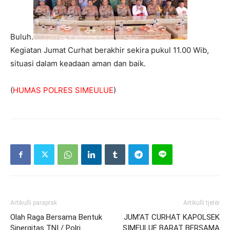
Buluh.
Kegiatan Jumat Curhat berakhir sekira pukul 11.00 Wib,
situasi dalam keadaan aman dan baik.
(
HUMAS POLRES SIMEULUE
)
Artikulli paraprak
Artikulli tjetër
Olah Raga Bersama Bentuk
JUM’AT CURHAT KAPOLSEK
Sinergitas TNI / Polri
SIMEULUE BARAT BERSAMA