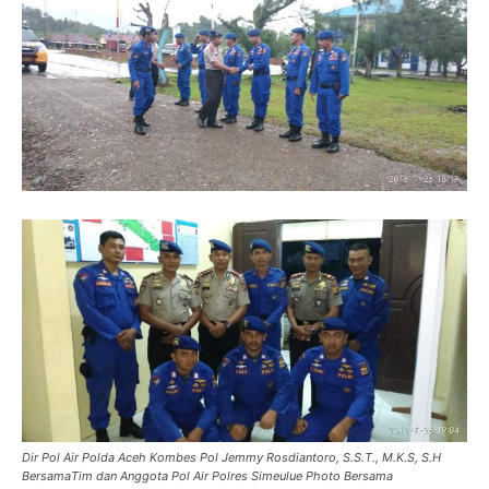
Dir Pol Air Polda Aceh Kombes Pol Jemmy Rosdiantoro, S.S.T., M.K.S, S.H
BersamaTim dan Anggota Pol Air Polres Simeulue Photo Bersama