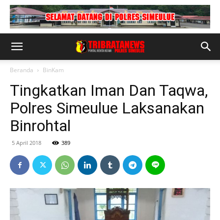
Beranda
BinKam
Tingkatkan Iman Dan Taqwa,
Polres Simeulue Laksanakan
Binrohtal
5 April 2018
389