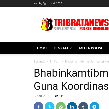
Kamis, Agustus 6, 2026
Tribratanews
Simeulue
HOME
BINKAM
MITRA POLISI
Beranda
BinKam
Bhabinkamtibmas Sambangi Kant
Bhabinkamtibm
Guna Koordinas
5 April 2018
414