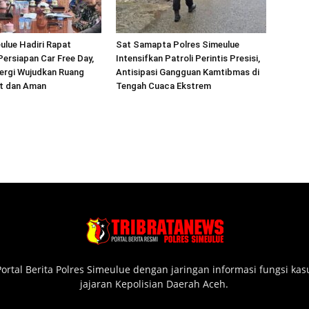
ulue Hadiri Rapat
Sat Samapta Polres Simeulue
Persiapan Car Free Day,
Intensifkan Patroli Perintis Presisi,
ergi Wujudkan Ruang
Antisipasi Gangguan Kamtibmas di
at dan Aman
Tengah Cuaca Ekstrem
ortal Berita Polres Simeulue dengan jaringan informasi fungsi ka
jajaran Kepolisian Daerah Aceh.