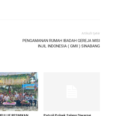
Artikulli tjetër
PENGAMANAN RUMAH IBADAH GEREJA MISI
INJIL INDONESIA ( GMII ) SINABANG
MEULUE RESMIKAN
Patroli Polsek Salang Diwarnai