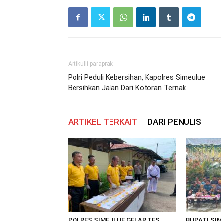
Artikulli paraprak
Polri Peduli Kebersihan, Kapolres Simeulue
Bersihkan Jalan Dari Kotoran Ternak
ARTIKEL TERKAIT
DARI PENULIS
POLRES SIMEULUE GELAR TES
BUPATI SI