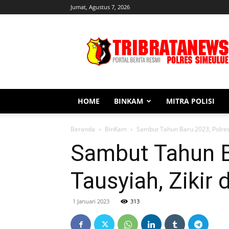
Jumat, Agustus 7, 2026
Tribratanews
Simeulue
HOME
BINKAM
MITRA POLISI
Beranda
BinKam
Sambut Tahun Baru 2023, Polres
Sambut Tahun B
Tausyiah, Zikir
1 Januari 2023
313