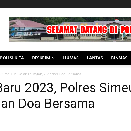
POLISI KITA
RESKRIM
HUMAS
LANTAS
BINMAS
 Simeulue Gelar Tausyiah, Zikir dan Doa Bersama
aru 2023, Polres Simeu
 dan Doa Bersama