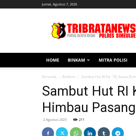
Jumat, Agustus 7, 2026
Tribratanews
Simeulue
HOME
BINKAM
MITRA POLISI
Beranda
BinKam
Sambut Hut RI Ke- 78, Kasat Bi
Sambut Hut RI 
Himbau Pasang
2 Agustus 2023
211