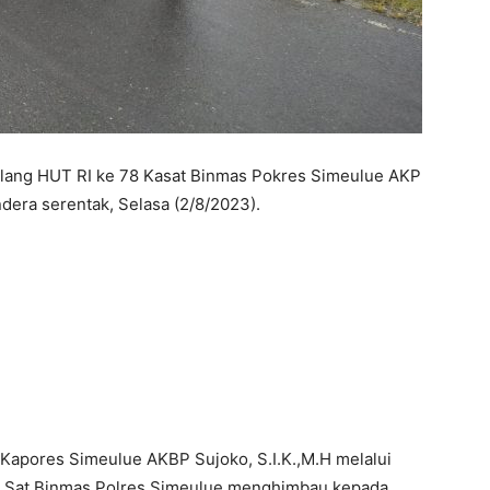
lang HUT RI ke 78 Kasat Binmas Pokres Simeulue AKP
dera serentak, Selasa (2/8/2023).
Kapores Simeulue AKBP Sujoko, S.I.K.,M.H melalui
, Sat Binmas Polres Simeulue menghimbau kepada