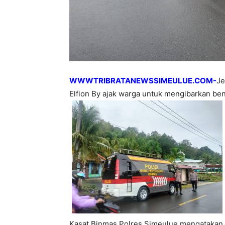
WWWTRIBRATANEWSSIMEULUE.COM-
Je
Elfion By ajak warga untuk mengibarkan ben
Kasat Binmas Polres Simeulue mengatakan