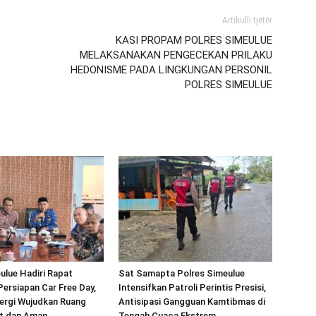
Artikulli tjetër
KASI PROPAM POLRES SIMEULUE
MELAKSANAKAN PENGECEKAN PRILAKU
HEDONISME PADA LINGKUNGAN PERSONIL
POLRES SIMEULUE
ulue Hadiri Rapat
Sat Samapta Polres Simeulue
Persiapan Car Free Day,
Intensifkan Patroli Perintis Presisi,
ergi Wujudkan Ruang
Antisipasi Gangguan Kamtibmas di
at dan Aman
Tengah Cuaca Ekstrem