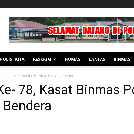
POLISI KITA
RESKRIM
HUMAS
LANTAS
BINMAS
nmas Polres Simeulue Himbau Pasang Bendera
Ke- 78, Kasat Binmas P
 Bendera