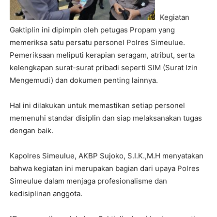
Kegiatan
Gaktiplin ini dipimpin oleh petugas Propam yang
memeriksa satu persatu personel Polres Simeulue.
Pemeriksaan meliputi kerapian seragam, atribut, serta
kelengkapan surat-surat pribadi seperti SIM (Surat Izin
Mengemudi) dan dokumen penting lainnya.
Hal ini dilakukan untuk memastikan setiap personel
memenuhi standar disiplin dan siap melaksanakan tugas
dengan baik.
Kapolres Simeulue, AKBP Sujoko, S.I.K.,M.H menyatakan
bahwa kegiatan ini merupakan bagian dari upaya Polres
Simeulue dalam menjaga profesionalisme dan
kedisiplinan anggota.