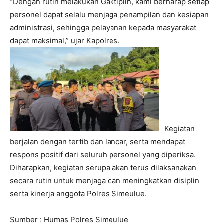
“Dengan rutin melakukan Gaktiplin, kami berharap setiap
personel dapat selalu menjaga penampilan dan kesiapan
administrasi, sehingga pelayanan kepada masyarakat
dapat maksimal,” ujar Kapolres.
Kegiatan
berjalan dengan tertib dan lancar, serta mendapat
respons positif dari seluruh personel yang diperiksa.
Diharapkan, kegiatan serupa akan terus dilaksanakan
secara rutin untuk menjaga dan meningkatkan disiplin
serta kinerja anggota Polres Simeulue.
Sumber : Humas Polres Simeulue