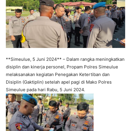
**Simeulue, 5 Juni 2024** – Dalam rangka meningkatkan
disiplin dan kinerja personel, Propam Polres Simeulue
melaksanakan kegiatan Penegakan Ketertiban dan
Disiplin (Gaktiplin) setelah apel pagi di Mako Polres
Simeulue pada hari Rabu, 5 Juni 2024.