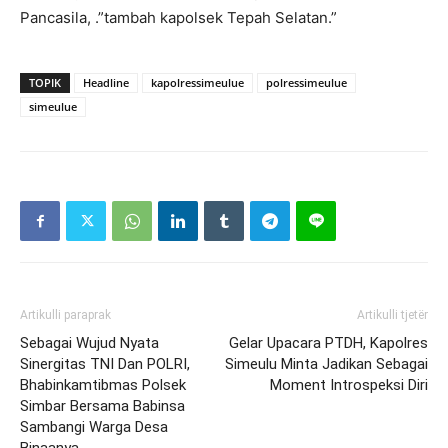
Pancasila, .”tambah kapolsek Tepah Selatan.”
TOPIK
Headline
kapolressimeulue
polressimeulue
simeulue
Artikulli paraprak
Artikulli tjetër
Sebagai Wujud Nyata
Gelar Upacara PTDH, Kapolres
Sinergitas TNI Dan POLRI,
Simeulu Minta Jadikan Sebagai
Bhabinkamtibmas Polsek
Moment Introspeksi Diri
Simbar Bersama Babinsa
Sambangi Warga Desa