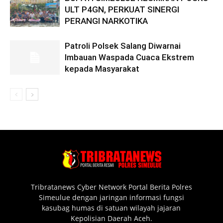
ULT P4GN, PERKUAT SINERGI
PERANGI NARKOTIKA
Patroli Polsek Salang Diwarnai
Imbauan Waspada Cuaca Ekstrem
kepada Masyarakat
Tribratanews Cyber Network Portal Berita Polres
Simeulue dengan jaringan informasi fungsi
kasubag humas di satuan wilayah jajaran
Kepolisian Daerah Aceh.