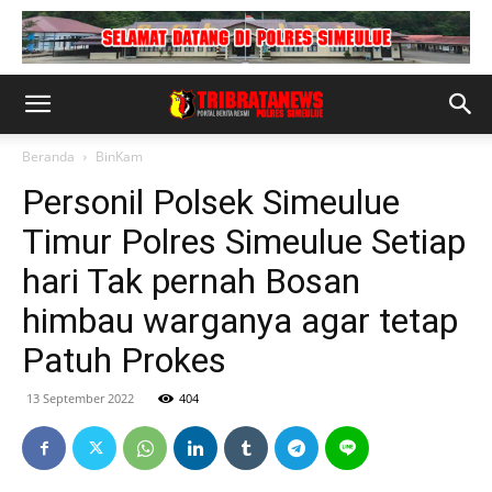
Beranda
BinKam
Personil Polsek Simeulue
Timur Polres Simeulue Setiap
hari Tak pernah Bosan
himbau warganya agar tetap
Patuh Prokes
13 September 2022
404