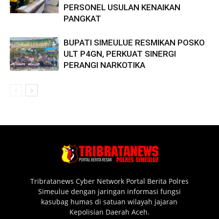
PERSONEL USULAN KENAIKAN
PANGKAT
BUPATI SIMEULUE RESMIKAN POSKO
ULT P4GN, PERKUAT SINERGI
PERANGI NARKOTIKA
Tribratanews Cyber Network Portal Berita Polres
Simeulue dengan jaringan informasi fungsi
kasubag humas di satuan wilayah jajaran
Kepolisian Daerah Aceh.