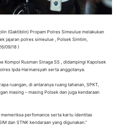
plin (Gaktiblin) Propam Polres Simeulue melakukan
k jajaran polres simeulue , Polsek Simtim,
26/09/18 )
lue Kompol Rusman Sinaga SS , didampingi Kapolsek
Polres Ipda Harmansyah serta anggotanya.
rapa ruangan, di antaranya ruang tahanan, SPKT,
ngan masing – masing Polsek dan juga kendaraan
a memeriksa perfomance serta kartu identitas
, SIM dan STNK kendaraan yang digunakan.”