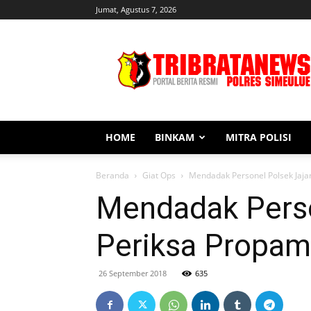
Jumat, Agustus 7, 2026
Tribratanews
Simeulue
HOME
BINKAM
MITRA POLISI
Beranda
Giat Ops
Mendadak Personel Polsek Jaja
Mendadak Perso
Periksa Propam
26 September 2018
635