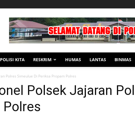
POLISI KITA
RESKRIM
HUMAS
LANTAS
BINMAS
ran Polres Simeulue Di Periksa Propam Polres
nel Polsek Jajaran Pol
 Polres