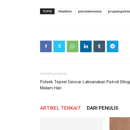
TOPIK
Headline
polressimeulue
propampolres
Artikulli paraprak
Polsek Tepsel Gencar Laksanakan Patroli Dilog
Malam Hari
ARTIKEL TERKAIT
DARI PENULIS