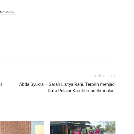
simeulue
Artikulli tjetër
is
Abda Syukra – Sarah Listya Rani, Terpilih menjadi
Duta Pelajar Kamtibmas Simeulue.