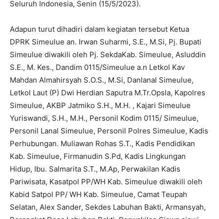
Seluruh Indonesia, Senin (15/5/2023).
Adapun turut dihadiri dalam kegiatan tersebut Ketua
DPRK Simeulue an. Irwan Suharmi, S.E., M.Si, Pj. Bupati
Simeulue diwakili oleh Pj. SekdaKab. Simeulue, Asluddin
S.E., M. Kes., Dandim 0115/Simeulue a.n Letkol Kav
Mahdan Almahirsyah S.O.S., M.Si, Danlanal Simeulue,
Letkol Laut (P) Dwi Herdian Saputra M.Tr.Opsla, Kapolres
Simeulue, AKBP Jatmiko S.H., M.H. , Kajari Simeulue
Yuriswandi, S.H., M.H., Personil Kodim 0115/ Simeulue,
Personil Lanal Simeulue, Personil Polres Simeulue, Kadis
Perhubungan. Muliawan Rohas S.T., Kadis Pendidikan
Kab. Simeulue, Firmanudin S.Pd, Kadis Lingkungan
Hidup, Ibu. Salmarita S.T., M.Ap, Perwakilan Kadis
Pariwisata, Kasatpol PP/WH Kab. Simeulue diwakili oleh
Kabid Satpol PP/ WH Kab. Simeulue, Camat Teupah
Selatan, Alex Sander, Sekdes Labuhan Bakti, Armansyah,