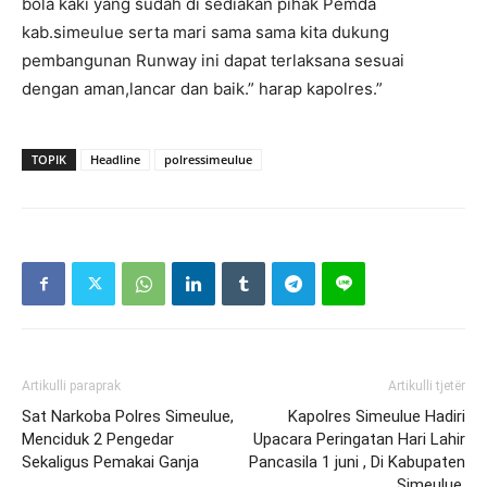
bola kaki yang sudah di sediakan pihak Pemda
kab.simeulue serta mari sama sama kita dukung
pembangunan Runway ini dapat terlaksana sesuai
dengan aman,lancar dan baik.” harap kapolres.”
TOPIK
Headline
polressimeulue
Artikulli paraprak
Artikulli tjetër
Sat Narkoba Polres Simeulue,
Kapolres Simeulue Hadiri
Menciduk 2 Pengedar
Upacara Peringatan Hari Lahir
Sekaligus Pemakai Ganja
Pancasila 1 juni , Di Kabupaten
Simeulue.