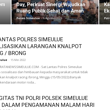
em
Day, Perkuat Sinergi Wujudkan
Ka
Ruang Publik Sehat dan Aman
Ek
Polres Simeulue
-
6 Agustus 2026
Pol
ANTAS POLRES SIMEULUE
LISASIKAN LARANGAN KNALPOT
G / BRONG
eulue
-
15 Mei 2022
ATANEWSSIMEULUE.COM - Sat Lantas Polres Simeulue
 sosialisasi dan himbauan kepada masyarakat untuk tidak
n knalpot racing /brong, Minggu (15/05/2022).Banyak
kendaraan motor roda...
GITAS TNI POLRI POLSEK SIMEULUE
R DALAM PENGAMANAN MALAM HARI