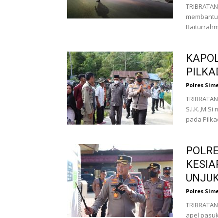
TRIBRATA
membantu m
Baiturrahm
KAPOL
PILKA
Polres Sim
TRIBRATAN
S.I.K.,M.S
pada Pilka
POLRE
KESIA
UNJUK
Polres Sim
TRIBRATAN
apel pasuk