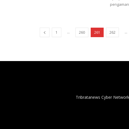
pengamanan
...
...
1
260
261
262
Tribratanews Cyber Network 