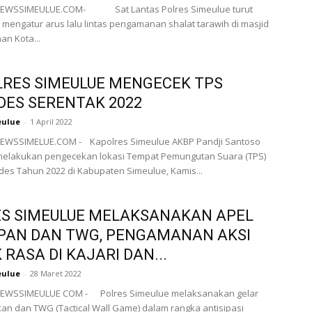
NEWSSIMEULUE.COM- Sat Lantas Polres Simeulue turut
engatur arus lalu lintas pengamanan shalat tarawih di masjid
an Kota...
RES SIMEULUE MENGECEK TPS
DES SERENTAK 2022
eulue
-
1 April 2022
EWSSIMELUE.COM - Kapolres Simeulue AKBP Pandji Santoso
i melakukan pengecekan lokasi Tempat Pemungutan Suara (TPS)
des Tahun 2022 di Kabupaten Simeulue, Kamis...
S SIMEULUE MELAKSANAKAN APEL
PAN DAN TWG, PENGAMANAN AKSI
 RASA DI KAJARI DAN...
eulue
-
28 Maret 2022
EWSSIMEULUE COM - Polres Simeulue melaksanakan gelar
an dan TWG (Tactical Wall Game) dalam rangka antisipasi