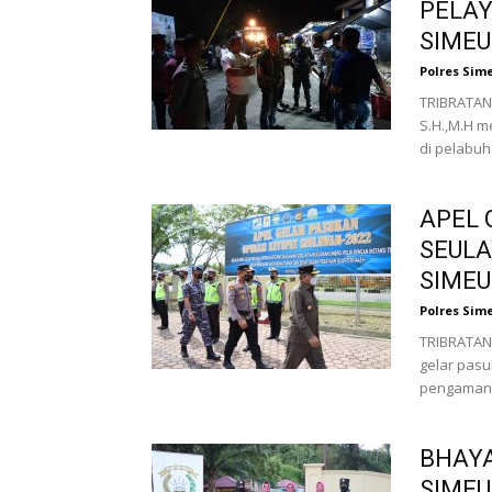
PELAY
SIMEU
Polres Sim
TRIBRATAN
S.H.,M.H m
di pelabuh
APEL 
SEULA
SIMEU
Polres Sim
TRIBRATAN
gelar pas
pengamanan
BHAY
SIMEU