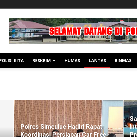
POLISI KITA
RESKRIM
HUMAS
LANTAS
BINMAS
Sa
Polres Simeulue Hadiri Rapat
In
Koordinasi Persiapan Car Free
Pr