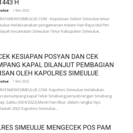
1443 H
eulue
-
1 Mei 2022
ATANEWSSIMEULUE.COM - Kepolisian Sektor Simeulue timur
eulue melaksanakan pengamanan malam Hari Raya Idul Fitri
wilayah kecamatan Simeulue Timur Kabupaten Simeulue,
CEK KESIAPAN POSYAN DAN CEK
MPANG KAPAL DILANJUT PEMBAGIAN
ISAN OLEH KAPOLRES SIMEULUE
eulue
-
1 Mei 2022
ATANEWSSIMEULUE.COM- Kapolres Simeulue melakukan
n penumpang kapal Teluk Sinabang penyebrangan Sinabang
ji, Sabtu (30/4/2022).Meski hari libur, dalam rangka Ops
lawah 2022 Kapolres Simeulue...
RES SIMEULUE MENGECEK POS PAM