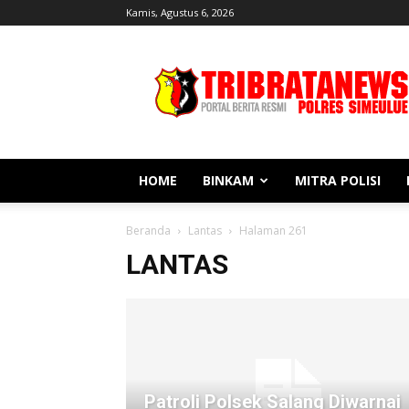
Kamis, Agustus 6, 2026
Tribratanews
Simeulue
HOME
BINKAM
MITRA POLISI
Beranda
Lantas
Halaman 261
LANTAS
Patroli Polsek Salang Diwarnai