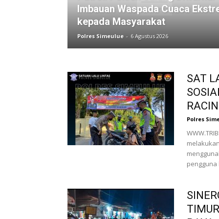
Imbauan Waspada Cuaca Ekstr
kepada Masyarakat
Polres Simeulue
-
6 Agustus 2026
SAT L
SOSIA
RACIN
Polres Sim
WWW.TRIBR
melakukan
menggunaka
pengguna 
SINER
TIMU