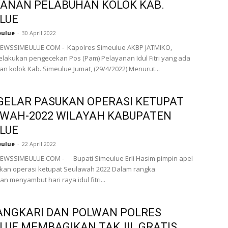
ANAN PELABUHAN KOLOK KAB.
LUE
eulue
-
30 April 2022
EWSSIMEULUE COM - Kapolres Simeulue AKBP JATMIKO,
elakukan pengecekan Pos (Pam) Pelayanan Idul Fitri yang ada
an kolok Kab. Simeulue Jumat, (29/4/2022).Menurut...
GELAR PASUKAN OPERASI KETUPAT
WAH-2022 WILAYAH KABUPATEN
LUE
eulue
-
22 April 2022
EWSSIMEULUE.COM - Bupati Simeulue Erli Hasim pimpin apel
ukan operasi ketupat Seulawah 2022 Dalam rangka
 menyambut hari raya idul fitri...
ANGKARI DAN POLWAN POLRES
LUE MEMBAGIKAN TAKJIL GRATIS