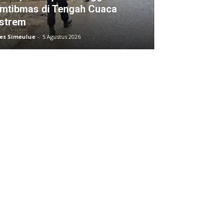
mtibmas di Tengah Cuaca
strem
res Simeulue
-
5 Agustus 2026