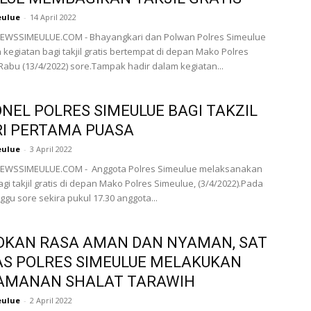
eulue
-
14 April 2022
EWSSIMEULUE.COM - Bhayangkari dan Polwan Polres Simeulue
kegiatan bagi takjil gratis bertempat di depan Mako Polres
Rabu (13/4/2022) sore.Tampak hadir dalam kegiatan...
NEL POLRES SIMEULUE BAGI TAKZIL
RI PERTAMA PUASA
eulue
-
3 April 2022
EWSSIMEULUE.COM - Anggota Polres Simeulue melaksanakan
agi takjil gratis di depan Mako Polres Simeulue, (3/4/2022).Pada
nggu sore sekira pukul 17.30 anggota...
DKAN RASA AMAN DAN NYAMAN, SAT
S POLRES SIMEULUE MELAKUKAN
AMANAN SHALAT TARAWIH
eulue
-
2 April 2022