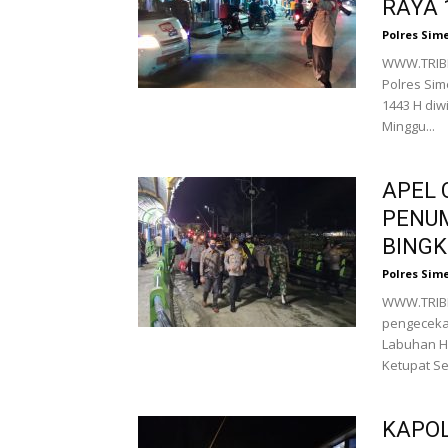
RAYA 
Polres Sim
WWW.TRIBR
Polres Sim
1443 H di
Minggu...
APEL 
PENU
BINGK
Polres Sim
WWW.TRIBR
pengeceka
Labuhan Ha
Ketupat Se
KAPOL