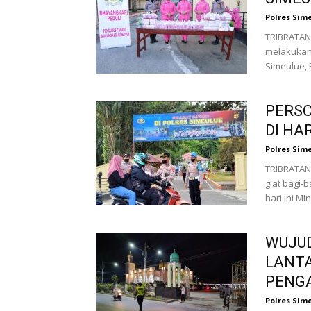
Polres Sim
TRIBRATAN
melakukan 
Simeulue, 
PERSO
DI HA
Polres Sim
TRIBRATAN
giat bagi-b
hari ini Mi
WUJU
LANTA
PENG
Polres Sim