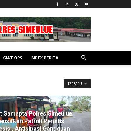
GIAT OPS
INDEX BERITA
TERBARU
t Samapta Polres Simeulue
tensifkan Patroli Perintis
esisi, Antisipasi Gangguan