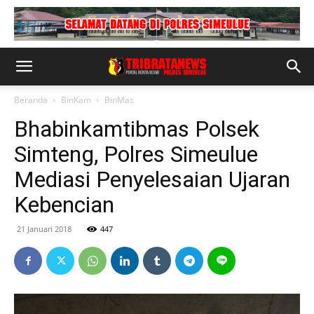
Beranda
BinKam
BinMas
Bhabinkamtibmas Polsek
Simteng, Polres Simeulue
Mediasi Penyelesaian Ujaran
Kebencian
21 Januari 2018
447