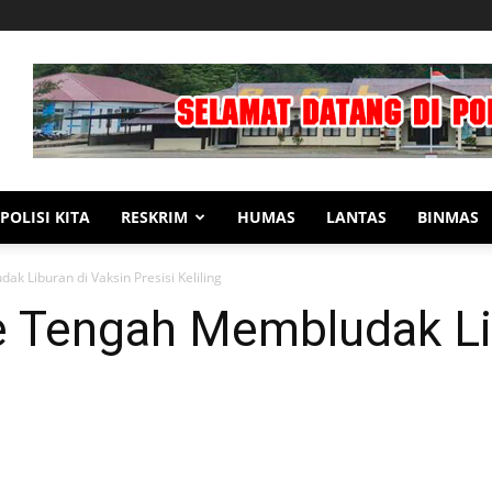
POLISI KITA
RESKRIM
HUMAS
LANTAS
BINMAS
 Liburan di Vaksin Presisi Keliling
 Tengah Membludak Lib