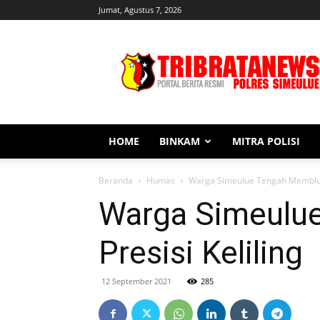
Jumat, Agustus 7, 2026
Tribratanews
Simeulue
HOME
BINKAM
MITRA POLISI
Beranda
Humas
Warga Simeulue Tengah Membludak
Warga Simeulue
Presisi Keliling
12 September 2021
285