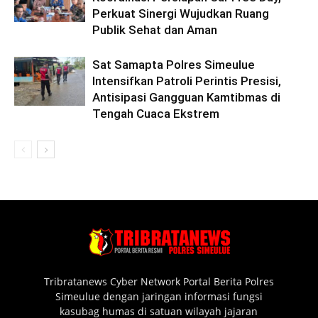
Perkuat Sinergi Wujudkan Ruang
Publik Sehat dan Aman
Sat Samapta Polres Simeulue
Intensifkan Patroli Perintis Presisi,
Antisipasi Gangguan Kamtibmas di
Tengah Cuaca Ekstrem
Tribratanews Cyber Network Portal Berita Polres
Simeulue dengan jaringan informasi fungsi
kasubag humas di satuan wilayah jajaran