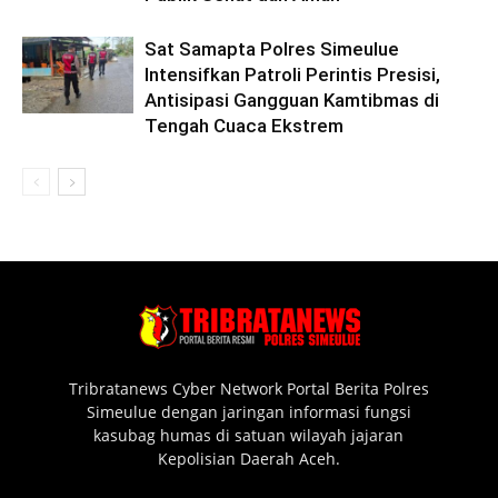
Sat Samapta Polres Simeulue
Intensifkan Patroli Perintis Presisi,
Antisipasi Gangguan Kamtibmas di
Tengah Cuaca Ekstrem
Tribratanews Cyber Network Portal Berita Polres
Simeulue dengan jaringan informasi fungsi
kasubag humas di satuan wilayah jajaran
Kepolisian Daerah Aceh.