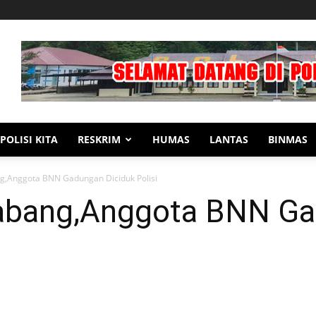
POLISI KITA
RESKRIM
HUMAS
LANTAS
BINMAS
g,Anggota BNN Gadungan Diciduk Polisi
abang,Anggota BNN Ga