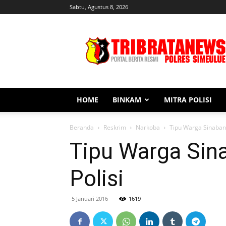
Sabtu, Agustus 8, 2026
Tribratanews
Simeulue
HOME
BINKAM
MITRA POLISI
Beranda
Reskrim
Narkoba
Tipu Warga Sinaban
Tipu Warga Sin
Polisi
5 Januari 2016
1619