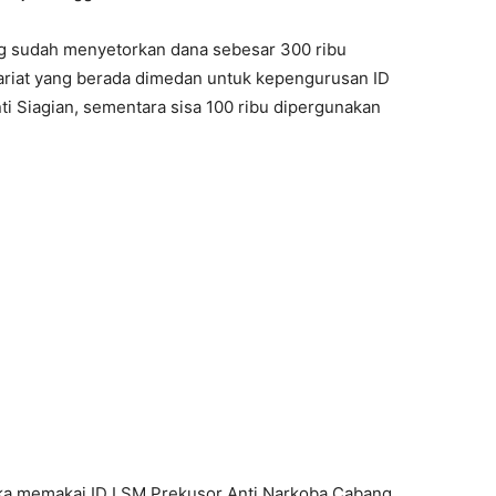
g sudah menyetorkan dana sebesar 300 ribu
tariat yang berada dimedan untuk kepengurusan ID
i Siagian, sementara sisa 100 ribu dipergunakan
ka memakai ID LSM Prekusor Anti Narkoba Cabang