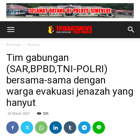
Beranda
Humas
Tim gabungan
(SAR,BPBD,TNI-POLRI)
bersama-sama dengan
warga evakuasi jenazah yang
hanyut
20 Maret 2021
505