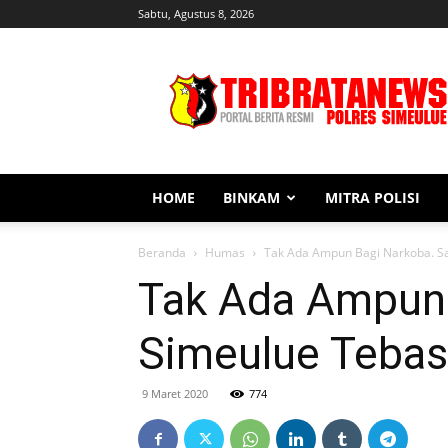
Sabtu, Agustus 8, 2026
Tribratanews
Simeulue
HOME
BINKAM
MITRA POLISI
Beranda
Humas
Tak Ada Ampun Bagi Narkoba. Sa
Tak Ada Ampun 
Simeulue Tebas
9 Maret 2020
774