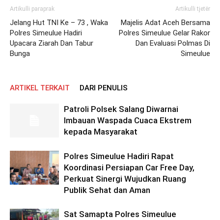
Artikulli paraprak
Artikulli tjetër
Jelang Hut TNI Ke – 73 , Waka
Majelis Adat Aceh Bersama
Polres Simeulue Hadiri
Polres Simeulue Gelar Rakor
Upacara Ziarah Dan Tabur
Dan Evaluasi Polmas Di
Bunga
Simeulue
ARTIKEL TERKAIT
DARI PENULIS
Patroli Polsek Salang Diwarnai
Imbauan Waspada Cuaca Ekstrem
kepada Masyarakat
Polres Simeulue Hadiri Rapat
Koordinasi Persiapan Car Free Day,
Perkuat Sinergi Wujudkan Ruang
Publik Sehat dan Aman
Sat Samapta Polres Simeulue