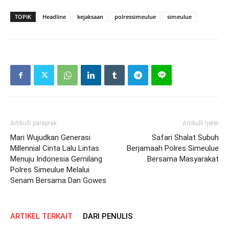
TOPIK
Headline
kejaksaan
polressimeulue
simeulue
Artikulli paraprak
Artikulli tjetër
Mari Wujudkan Generasi
Safari Shalat Subuh
Millennial Cinta Lalu Lintas
Berjamaah Polres Simeulue
Menuju Indonesia Gemilang
Bersama Masyarakat
Polres Simeulue Melalui
Senam Bersama Dan Gowes
ARTIKEL TERKAIT
DARI PENULIS