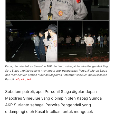
Kabag Sumda Polres Simeulue AKP, Surianto sebagai Perwira Pengendali Regu
Satu Siaga , ketika sedang memimpin apel pengecekan Personil pleton Siaga
dan memberikan arahan didepan Mapolres Setempat sebelum melaksanakan
Patroli.
العاب الفواكه
Sebelum patroli, apel Personil Siaga digelar depan
Mapolres Simeulue yang dipimpin oleh Kabag Sumda
AKP Surianto sebagai Perwira Pengendali yang
didampingi oleh Kasat Intelkam untuk mengecek