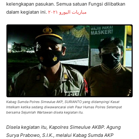
kelengkapan pasukan. Semua satuan Fungsi dilibatkan
dalam kegiatan ini.
مباريات اليورو ٢٠٢١
Kabag Sumda Polres Simeulue AKP, SURIANTO yang didampingi Kasat
Intelkam ketika sedang diwawancarai oleh Paur Humas Polres Setempat
bersama Sejumlah Wartawan disela kegiatan itu.
Disela kegiatan itu, Kapolres Simeulue AKBP. Agung
Surya Prabowo, S.I.K., melalui Kabag Sumda AKP