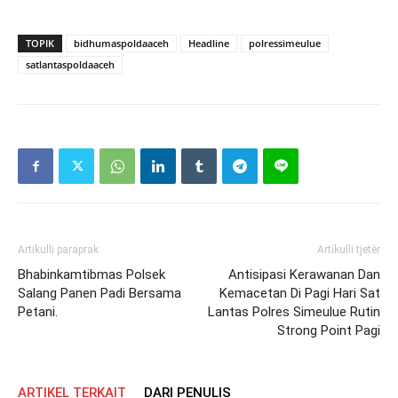
TOPIK
bidhumaspoldaaceh
Headline
polressimeulue
satlantaspoldaaceh
Artikulli paraprak
Artikulli tjetër
Bhabinkamtibmas Polsek
Antisipasi Kerawanan Dan
Salang Panen Padi Bersama
Kemacetan Di Pagi Hari Sat
Petani.
Lantas Polres Simeulue Rutin
Strong Point Pagi
ARTIKEL TERKAIT
DARI PENULIS