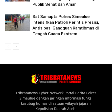
Publik Sehat dan Aman
Sat Samapta Polres Simeulue
Intensifkan Patroli Perintis Presisi,
Antisipasi Gangguan Kamtibmas di
Tengah Cuaca Ekstrem
Tribratanews Cyber Network Portal Berita Polres
Simeulue dengan jaringan informasi fungsi
kasubag humas di satuan wilayah jajaran
Kepolisian Daerah Aceh.