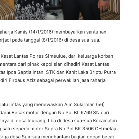
Raharja Kamis (14/1/2016) membayarkan santunan
rjadi pada tanggal (8/1/2016) di desa sua-sua.
Kasat Lantas Polres Simeulue, dari keluarga korban
ementara dari pihak kepolisian dihadiri Kasat Lantas
s Ipda Septia Intan, STK dan Kanit Laka Briptu Putra
diri Firdaus Aziz sebagai perwakilan jasa raharja
 lalu lintas yang menewaskan Alm Sukirman (56)
darai Becak motor dengan No Pol BL 6769 SN dari
ya di desa leubang, tiba di desa sua-sua Kecamatan
g satu sepeda motor Supra No Pol BK 3506 CH melaju
warga desa Sua-sua menghantam bagian depan becak