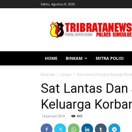
Sabtu, Agustus 8, 2026
Tribratanews
Simeulue
HOME
BINKAM
MITRA POLISI
Beranda
Lantas
Sat Lantas Dan Jasa Raharja Ber
Sat Lantas Dan
Keluarga Korba
14 Januari 2016
843