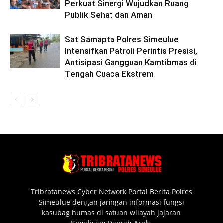
Perkuat Sinergi Wujudkan Ruang
Publik Sehat dan Aman
Sat Samapta Polres Simeulue
Intensifkan Patroli Perintis Presisi,
Antisipasi Gangguan Kamtibmas di
Tengah Cuaca Ekstrem
Tribratanews Cyber Network Portal Berita Polres
Simeulue dengan jaringan informasi fungsi
kasubag humas di satuan wilayah jajaran
Kepolisian Daerah Aceh.