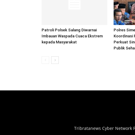
Patroli Polsek Salang Diwarnai
Polres Sime
Imbauan Waspada Cuaca Ekstrem
Koordinasi 
kepada Masyarakat
Perkuat Sin
Publik Seh
Tribratanews Cyber Network P