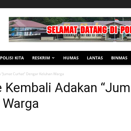
POLISI KITA
RESKRIM
HUMAS
LANTAS
BINMAS
n “Jumat Curhat” Dengar Keluhan Warga
e Kembali Adakan “Jum
n Warga