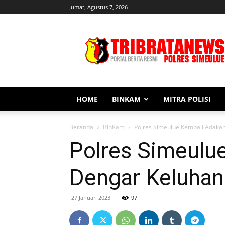
Jumat, Agustus 7, 2026
Tribratanews
Simeulue
HOME
BINKAM
MITRA POLISI
Beranda
BinKam
Polres Simeulue Kembali Adaka
Polres Simeulu
Dengar Keluha
27 Januari 2023
97