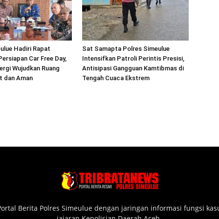
ulue Hadiri Rapat
Sat Samapta Polres Simeulue
Persiapan Car Free Day,
Intensifkan Patroli Perintis Presisi,
ergi Wujudkan Ruang
Antisipasi Gangguan Kamtibmas di
at dan Aman
Tengah Cuaca Ekstrem
ortal Berita Polres Simeulue dengan jaringan informasi fungsi ka
jajaran Kepolisian Daerah Aceh.