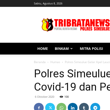
Sabtu, Agustus 8, 2026
Tribratanews
Simeulue
HOME
BINKAM
MITRA POLISI
Beranda
Humas
Polres Simeulue Gelar Apel Lauc
Polres Simeulu
Covid-19 dan P
6 Oktober 2020
100