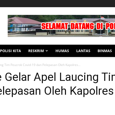
POLISI KITA
RESKRIM
HUMAS
LANTAS
BINMAS
ing Tim Peucrok Covid-19 dan Pelepasan Oleh Kapolres...
e Gelar Apel Laucing T
elepasan Oleh Kapolres