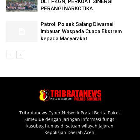
ULT P4GN, PERKUAT SINERGI
PERANGI NARKOTIKA
Patroli Polsek Salang Diwarnai
Imbauan Waspada Cuaca Ekstrem
kepada Masyarakat
Tribratanews Cyber Network Portal Berita Polres
Simeulue dengan jaringan informasi fungsi
kasubag humas di satuan wilayah jajaran
Kepolisian Daerah Aceh.