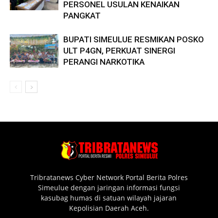
PERSONEL USULAN KENAIKAN
PANGKAT
BUPATI SIMEULUE RESMIKAN POSKO
ULT P4GN, PERKUAT SINERGI
PERANGI NARKOTIKA
Tribratanews Cyber Network Portal Berita Polres
Simeulue dengan jaringan informasi fungsi
kasubag humas di satuan wilayah jajaran
Kepolisian Daerah Aceh.