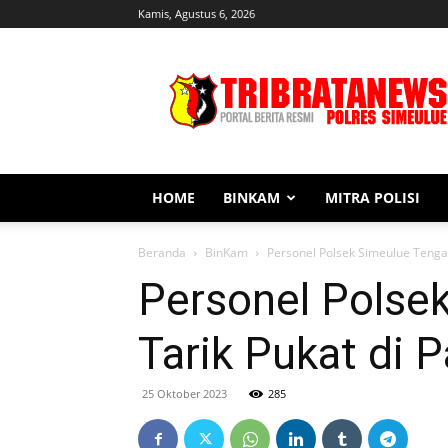
Kamis, Agustus 6, 2026
Tribratanews
Simeulue
HOME
BINKAM
MITRA POLISI
Beranda
BinKam
Personel Polsek Simeulue Tenga
Personel Polse
Tarik Pukat di 
25 Oktober 2023
285