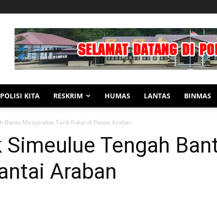
POLISI KITA
RESKRIM
HUMAS
LANTAS
BINMAS
h Bantu Masyarakat Tarik Pukat di Pantai Araban
k Simeulue Tengah Ban
Pantai Araban