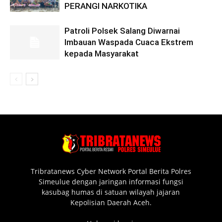
PERANGI NARKOTIKA
Patroli Polsek Salang Diwarnai
Imbauan Waspada Cuaca Ekstrem
kepada Masyarakat
Tribratanews Cyber Network Portal Berita Polres
Simeulue dengan jaringan informasi fungsi
kasubag humas di satuan wilayah jajaran
Kepolisian Daerah Aceh.