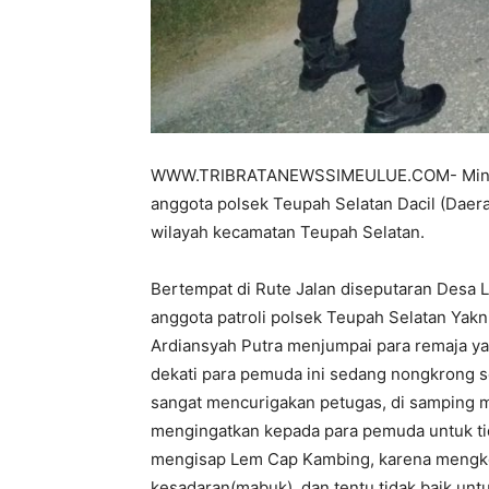
WWW.TRIBRATANEWSSIMEULUE.COM- Minggu, 
anggota polsek Teupah Selatan Dacil (Daera
wilayah kecamatan Teupah Selatan.
Bertempat di Rute Jalan diseputaran Desa 
anggota patroli polsek Teupah Selatan Yakn
Ardiansyah Putra menjumpai para remaja ya
dekati para pemuda ini sedang nongkrong 
sangat mencurigakan petugas, di samping me
mengingatkan kepada para pemuda untuk ti
mengisap Lem Cap Kambing, karena mengko
kesadaran(mabuk), dan tentu tidak baik untu