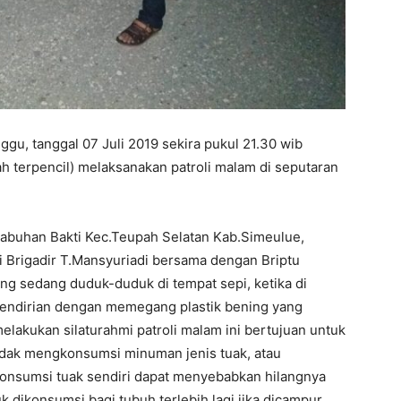
tanggal 07 Juli 2019 sekira pukul 21.30 wib
h terpencil) melaksanakan patroli malam di seputaran
Labuhan Bakti Kec.Teupah Selatan Kab.Simeulue,
i Brigadir T.Mansyuriadi bersama dengan Briptu
ng sedang duduk-duduk di tempat sepi, ketika di
sendirian dengan memegang plastik bening yang
lakukan silaturahmi patroli malam ini bertujuan untuk
dak mengkonsumsi minuman jenis tuak, atau
nsumsi tuak sendiri dapat menyebabkan hilangnya
k dikonsumsi bagi tubuh terlebih lagi jika dicampur