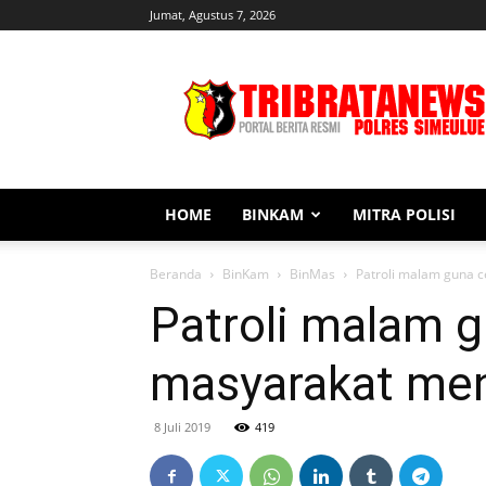
Jumat, Agustus 7, 2026
Tribratanews
Simeulue
HOME
BINKAM
MITRA POLISI
Beranda
BinKam
BinMas
Patroli malam guna 
Patroli malam 
masyarakat me
8 Juli 2019
419