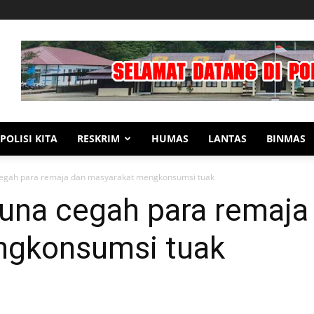
POLISI KITA
RESKRIM
HUMAS
LANTAS
BINMAS
cegah para remaja dan masyarakat mengkonsumsi tuak
guna cegah para remaja
ngkonsumsi tuak