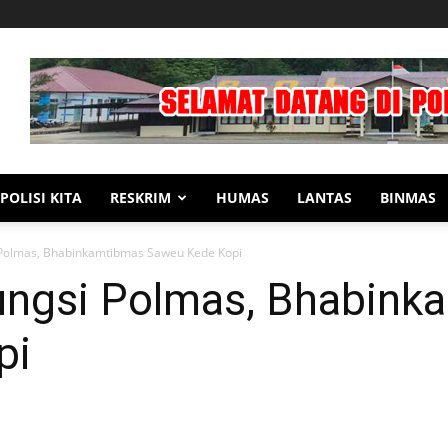
POLISI KITA
RESKRIM
HUMAS
LANTAS
BINMAS
Polmas, Bhabinkamtibmas Saweu Kede Kopi
ngsi Polmas, Bhabink
pi