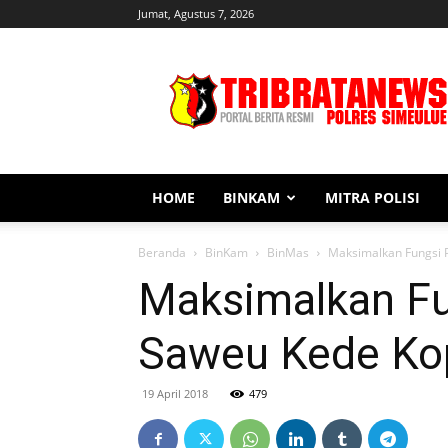
Jumat, Agustus 7, 2026
Tribratanews
Simeulue
HOME
BINKAM
MITRA POLISI
Beranda
BinKam
BinMas
Maksimalkan Fungsi 
Maksimalkan Fu
Saweu Kede Ko
19 April 2018
479