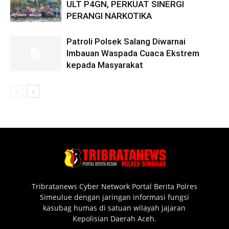
ULT P4GN, PERKUAT SINERGI
PERANGI NARKOTIKA
Patroli Polsek Salang Diwarnai
Imbauan Waspada Cuaca Ekstrem
kepada Masyarakat
Tribratanews Cyber Network Portal Berita Polres
Simeulue dengan jaringan informasi fungsi
kasubag humas di satuan wilayah jajaran
Kepolisian Daerah Aceh.