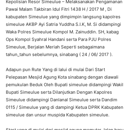
Kepolisian Resor Simeulue – Melaksanakan Pengamanan
Pawai Malam Takbiran Idul Fitri 1438 H / 2017 M , Di
kabupaten Simeulue yang dimpimpin langsung kapolres
simeulue AKBP Ayi Satria Yuddha S.I.K, M. Si didampingi
Waka Polres Simeulue Kompol M. Zainuddin. SH, kabag
Ops Kompol Syahral Handani serta Para PJU Polres
Simeulue, Berjalan Meriah Seperti sebagaimana
tahun_tahun sebelumnya, sinabang ( 24 / 06/ 2017 ).
Adapun pun Rute Yang di lalui di mulai Dari Start
Pelepasan Mesjid Agung Kota sinabang dengan diawali
pemukulan Beduk Oleh Bupati simeulue didampingi Wakil
Bupati Simeulue serta Dilanjutkan Dengan Kapolres
Simeulue didampingi Danlanal Simeulue serta Dandim
0115 / Simeulue yang di dampingi Ketua DPRK Kabupaten
simeulue dan unsur muspida Kabupaten simeulue.
Start yang di mulai dari mesjid agung memutar Jalan baru