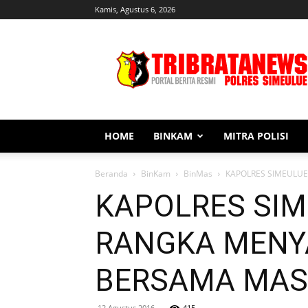
Kamis, Agustus 6, 2026
Tribratanews
Simeulue
HOME
BINKAM
MITRA POLISI
Beranda
BinKam
BinMas
KAPOLRES SIMEULUE
KAPOLRES SI
RANGKA MENYA
BERSAMA MAS
12 Agustus 2016
415