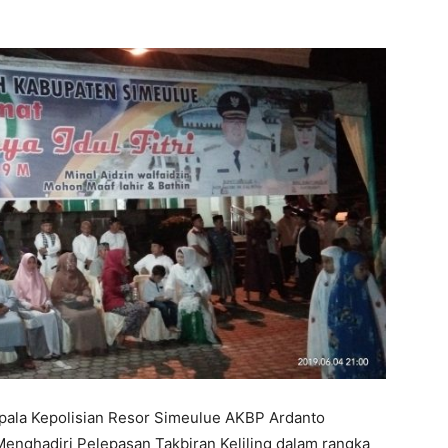
 Kepolisian Resor Simeulue AKBP Ardanto
nghadiri Pelepasan Takbiran Keliling dalam rangka