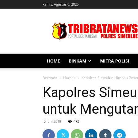
Kamis, Agustus 6, 2026
Tribratanews
Simeulue
HOME
BINKAM
MITRA POLISI
Beranda
Humas
Kapolres Simeulue Himbau Peser
Kapolres Simeul
untuk Menguta
5 Juni 2019
473