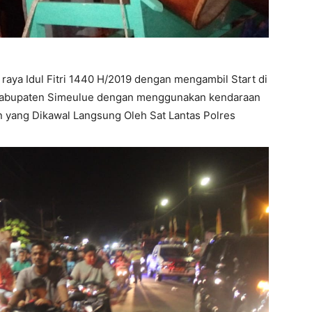
 raya Idul Fitri 1440 H/2019 dengan mengambil Start di
 Kabupaten Simeulue dengan menggunakan kendaraan
 yang Dikawal Langsung Oleh Sat Lantas Polres