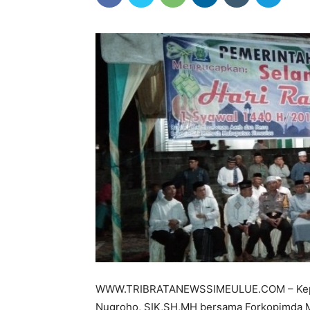
WWW.TRIBRATANEWSSIMEULUE.COM – Kepala
Nugroho, SIK,SH,MH bersama Forkopimda Me