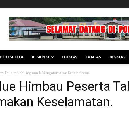
POLISI KITA
RESKRIM
HUMAS
LANTAS
BINMAS
ta Takbiran Keliling untuk Mengutamakan Keselamatan.
ue Himbau Peserta Takb
makan Keselamatan.