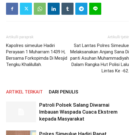
Artikulli paraprak
Artikulli tjetër
Kapolres simeulue Hadiri
Sat Lantas Polres Simeulue
Perayaan 1 Muharram 1439 H,
Melaksanakan Anjang Sana Di
Bersama Forkopimda Di Mesjid
panti Asuhan Muhammadiyah
Tengku Khalilullah.
Dalam Rangka Hut Polisi Lalu
Lintas Ke -62.
ARTIKEL TERKAIT
DARI PENULIS
Patroli Polsek Salang Diwarnai
Imbauan Waspada Cuaca Ekstrem
kepada Masyarakat
Polres Simeulue Hadiri Rapat