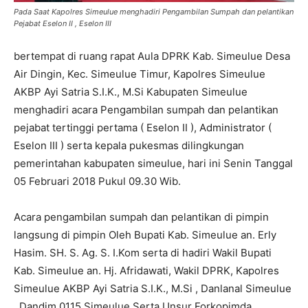
Pada Saat Kapolres Simeulue menghadiri Pengambilan Sumpah dan pelantikan
Pejabat Eselon II , Eselon III
bertempat di ruang rapat Aula DPRK Kab. Simeulue Desa
Air Dingin, Kec. Simeulue Timur, Kapolres Simeulue
AKBP Ayi Satria S.I.K., M.Si Kabupaten Simeulue
menghadiri acara Pengambilan sumpah dan pelantikan
pejabat tertinggi pertama ( Eselon II ), Administrator (
Eselon III ) serta kepala pukesmas dilingkungan
pemerintahan kabupaten simeulue, hari ini Senin Tanggal
05 Februari 2018 Pukul 09.30 Wib.
Acara pengambilan sumpah dan pelantikan di pimpin
langsung di pimpin Oleh Bupati Kab. Simeulue an. Erly
Hasim. SH. S. Ag. S. I.Kom serta di hadiri Wakil Bupati
Kab. Simeulue an. Hj. Afridawati, Wakil DPRK, Kapolres
Simeulue AKBP Ayi Satria S.I.K., M.Si , Danlanal Simeulue
, Dandim 0115 Simeulue Serta Unsur Forkopimda