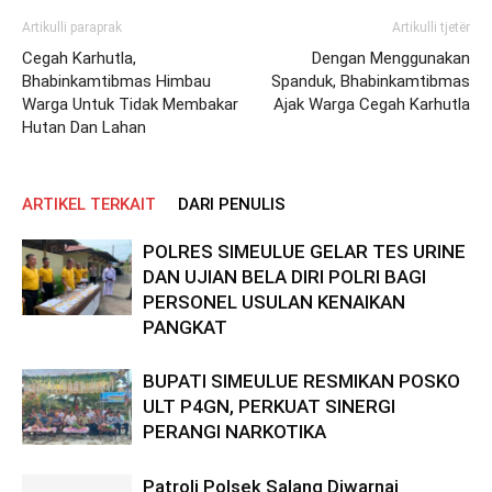
Artikulli paraprak
Artikulli tjetër
Cegah Karhutla,
Dengan Menggunakan
Bhabinkamtibmas Himbau
Spanduk, Bhabinkamtibmas
Warga Untuk Tidak Membakar
Ajak Warga Cegah Karhutla
Hutan Dan Lahan
ARTIKEL TERKAIT
DARI PENULIS
POLRES SIMEULUE GELAR TES URINE
DAN UJIAN BELA DIRI POLRI BAGI
PERSONEL USULAN KENAIKAN
PANGKAT
BUPATI SIMEULUE RESMIKAN POSKO
ULT P4GN, PERKUAT SINERGI
PERANGI NARKOTIKA
Patroli Polsek Salang Diwarnai