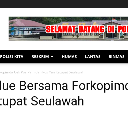
POLISI KITA
RESKRIM
HUMAS
LANTAS
BINMAS
kopimda Cek Pos Pam dan Pos Yan Ketupat Seulawah
ulue Bersama Forkopim
tupat Seulawah