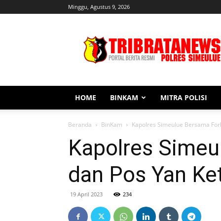
Minggu, Agustus 9, 2026
Tribratanews
Simeulue
HOME
BINKAM
MITRA POLISI
Beranda
BinKam
Kapolres Simeulue Bersama For
Kapolres Sime
dan Pos Yan Ke
19 April 2023
234