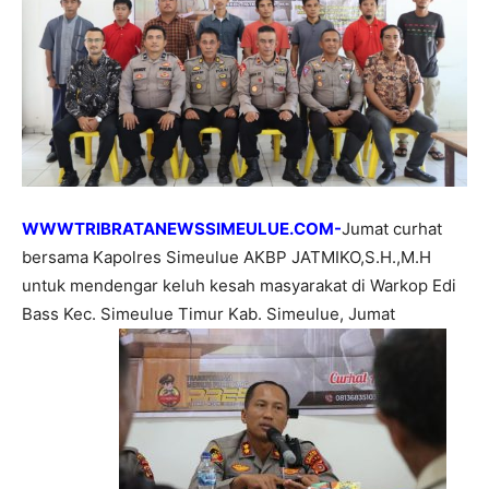
WWWTRIBRATANEWSSIMEULUE.COM-
Jumat curhat
bersama Kapolres Simeulue AKBP JATMIKO,S.H.,M.H
untuk mendengar keluh kesah masyarakat di Warkop Edi
Bass Kec. Simeulue Timur Kab. Simeulue, Jumat