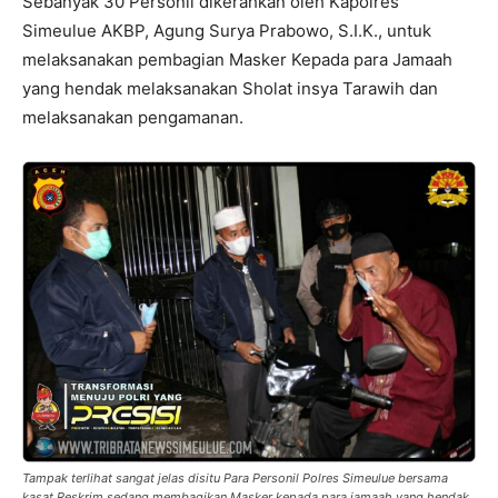
Sebanyak 30 Personil dikerahkan oleh Kapolres
Simeulue AKBP, Agung Surya Prabowo, S.I.K., untuk
melaksanakan pembagian Masker Kepada para Jamaah
yang hendak melaksanakan Sholat insya Tarawih dan
melaksanakan pengamanan.
Tampak terlihat sangat jelas disitu Para Personil Polres Simeulue bersama
kasat Reskrim sedang membagikan Masker kepada para jamaah yang hendak