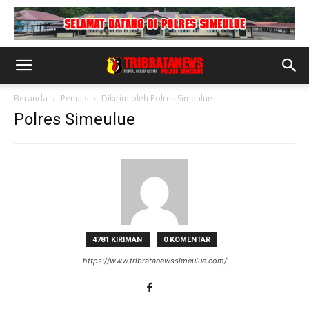
Beranda
Penulis
Dikirim oleh Polres Simeulue
Polres Simeulue
4781 KIRIMAN
0 KOMENTAR
https://www.tribratanewssimeulue.com/