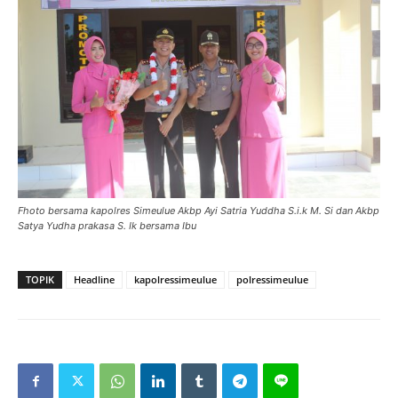
Fhoto bersama kapolres Simeulue Akbp Ayi Satria Yuddha S.i.k M. Si dan Akbp
Satya Yudha prakasa S. Ik bersama Ibu
TOPIK
Headline
kapolressimeulue
polressimeulue