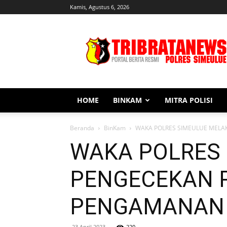
Kamis, Agustus 6, 2026
Tribratanews
Simeulue
HOME
BINKAM
MITRA POLISI
Beranda
BinKam
WAKA POLRES SIMEULUE MELA
WAKA POLRES
PENGECEKAN 
PENGAMANAN 
23 April 2023
220